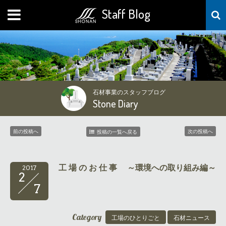
Staff Blog
MENU
石材事業のスタッフブログ
Stone Diary
前の投稿へ
次の投稿へ
投稿の一覧へ戻る
工 場 の お 仕 事 ～環境への取り組み編～
2017
2
7
Category
工場のひとりごと
石材ニュース