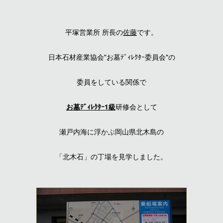
平塚営業所 所長の
佐藤
です。
日本石材産業協会"お墓ﾃﾞｨﾚｸﾀｰ委員会"の
委員をしている関係で
お墓ﾃﾞｨﾚｸﾀｰ1級
研修会として
瀬戸内海に浮かぶ岡山県北木島の
「北木石」の丁場を見学しました。