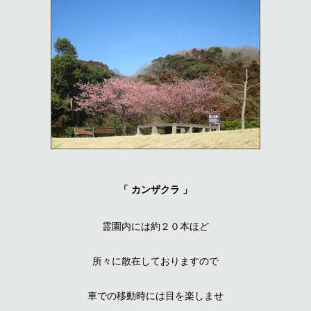
「 カン
ザクラ 」
霊園内には約２０本ほど
所々に
散在しておりますので
車での移動時には目を楽
しませ