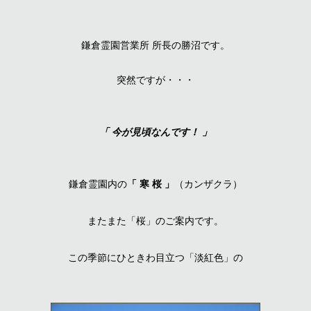
鎌倉霊園営業所 所長の勝沼です。
突然ですが・・・
「 今が
見頃なんです！
」
鎌倉霊園
内の
「 寒 桜 」
（カン
ザクラ）
またまた「桜」のご案内です。
この季節にひときわ目立つ「
淡紅色」の