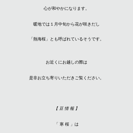
心が和やかになります。
暖地では１月中旬から花が咲きだし
「熱海桜」とも呼ばれ
てい
るそうです。
お近くにお越しの際は
是非お立ち寄り
いただきご覧
ください。
【
豆 情 報
】
「 寒 桜 」は