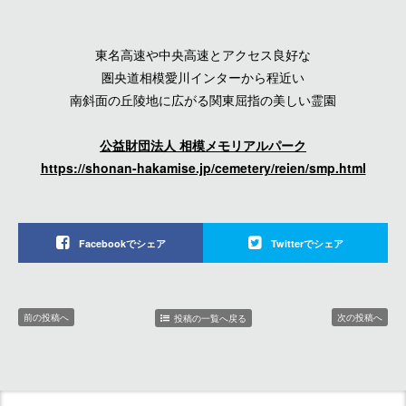
東名高速や中央高速とアクセス良好な
圏央道相模愛川インターから程近い
南斜面の丘陵地に広がる関東屈指の美しい霊園
公益財団法人 相模メモリアルパーク
https://shonan-hakamise.jp/cemetery/reien/smp.html
Facebookでシェア
Twitterでシェア
前の投稿へ
次の投稿へ
投稿の一覧へ戻る