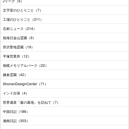
Jリーグ（6）
文字室のひとりごと（7）
工場のひとりごと（211）
石材ニュース（214）
熱海日金山霊園（9）
所沢聖地霊園（19）
平塚営業所（12）
相模メモリアルパーク（22）
鎌倉霊園（42）
ShonanDesignCenter（71）
インド出張（4）
世界遺産「森の墓地」を訪ねて（7）
中国日記（186）
湘南日記（303）