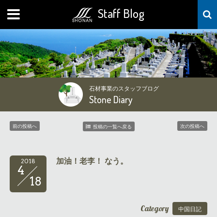
Staff Blog
MENU
石材事業のスタッフブログ
Stone Diary
前の投稿へ
次の投稿へ
投稿の一覧へ戻る
加油！老李！ なう。
2018
4
18
Category
中国日記