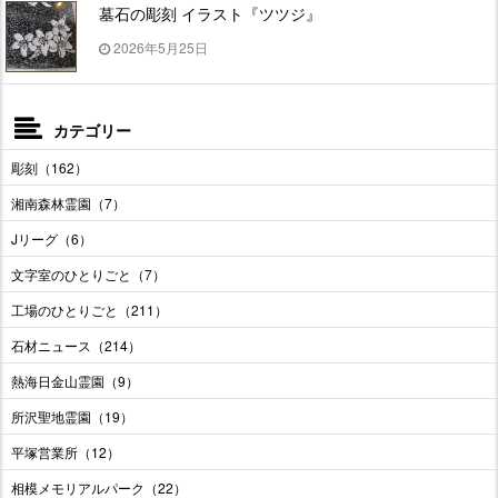
墓石の彫刻 イラスト『ツツジ』
2026年5月25日
カテゴリー
彫刻（162）
湘南森林霊園（7）
Jリーグ（6）
文字室のひとりごと（7）
工場のひとりごと（211）
石材ニュース（214）
熱海日金山霊園（9）
所沢聖地霊園（19）
平塚営業所（12）
相模メモリアルパーク（22）