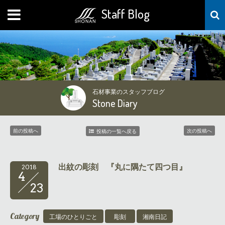
Staff Blog
MENU
石材事業のスタッフブログ
Stone Diary
前の投稿へ
次の投稿へ
投稿の一覧へ戻る
出紋の彫刻 『丸に隅たて四つ目』
2018
4
23
Category
工場のひとりごと
彫刻
湘南日記