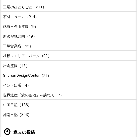
工場のひとりごと（211）
石材ニュース（214）
熱海日金山霊園（9）
所沢聖地霊園（19）
平塚営業所（12）
相模メモリアルパーク（22）
鎌倉霊園（42）
ShonanDesignCenter（71）
インド出張（4）
世界遺産「森の墓地」を訪ねて（7）
中国日記（186）
湘南日記（303）
過去の投稿