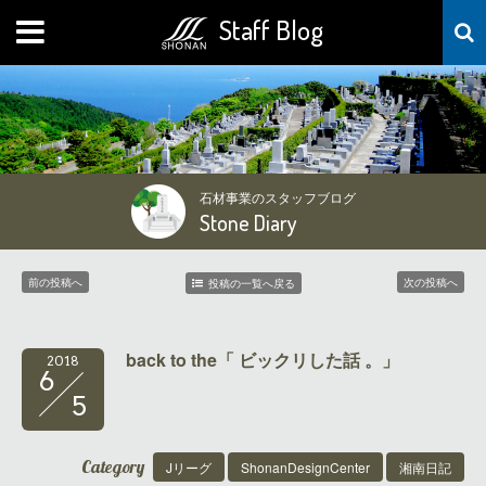
Staff Blog
MENU
石材事業のスタッフブログ
Stone Diary
前の投稿へ
次の投稿へ
投稿の一覧へ戻る
back to the「 ビックリした話 。」
2018
6
5
Category
Jリーグ
ShonanDesignCenter
湘南日記