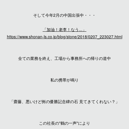
そして今年2月の中国出張中・・・
「加油！老李！なう...」
https://www.shonan-ls.co.jp/blog/stone/2018/0207_223027.html
全ての業務を終え、工場から事務所への帰りの道中
私の携帯が鳴り
「齋藤、悪いけど例の優勝記念碑の石 見てきてくれない？」
この社長の"鶴の一声"により