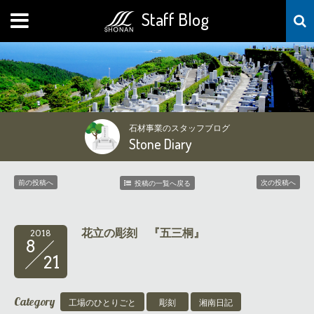
Staff Blog
MENU
石材事業のスタッフブログ
Stone Diary
前の投稿へ
次の投稿へ
投稿の一覧へ戻る
花立の彫刻 『五三桐』
2018
8
21
Category
工場のひとりごと
彫刻
湘南日記