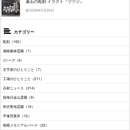
墓石の彫刻 イラスト『ツツジ』
2026年5月25日
カテゴリー
彫刻（162）
湘南森林霊園（7）
Jリーグ（6）
文字室のひとりごと（7）
工場のひとりごと（211）
石材ニュース（214）
熱海日金山霊園（9）
所沢聖地霊園（19）
平塚営業所（12）
相模メモリアルパーク（22）