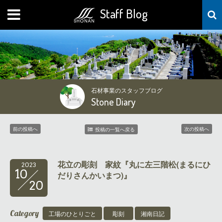
Staff Blog
MENU
石材事業のスタッフブログ
Stone Diary
前の投稿へ
次の投稿へ
投稿の一覧へ戻る
花立の彫刻 家紋『丸に左三階松(まるにひ
2023
10
だりさんかいまつ)』
20
Category
工場のひとりごと
彫刻
湘南日記