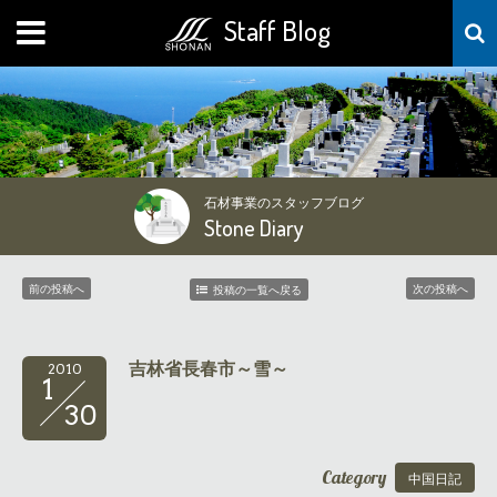
Staff Blog
MENU
石材事業のスタッフブログ
Stone Diary
前の投稿へ
次の投稿へ
投稿の一覧へ戻る
吉林省長春市～雪～
2010
1
30
Category
中国日記