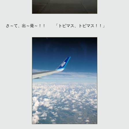
さ～て、出～発～！！ 「トビマス、トビマス！！」