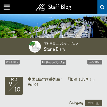
Staff Blog
MENU
石材事業のスタッフブログ
Stone Diary
前の投稿へ
次の投稿へ
投稿の一覧へ戻る
中国日記”超番外編” 「加油！老李！」
2012
9
Vol.01
10
Category
中国日記