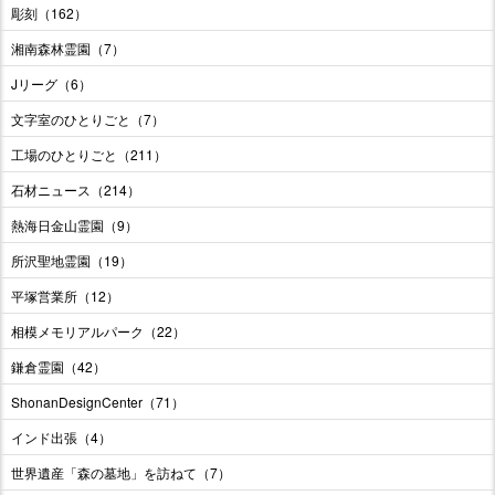
彫刻（162）
湘南森林霊園（7）
Jリーグ（6）
文字室のひとりごと（7）
工場のひとりごと（211）
石材ニュース（214）
熱海日金山霊園（9）
所沢聖地霊園（19）
平塚営業所（12）
相模メモリアルパーク（22）
鎌倉霊園（42）
ShonanDesignCenter（71）
インド出張（4）
世界遺産「森の墓地」を訪ねて（7）