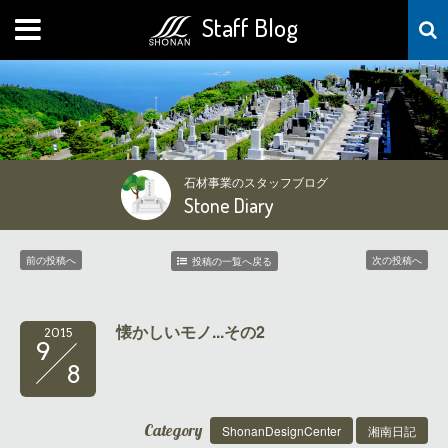
Staff Blog
MENU
石材事業のスタッフブログ
Stone Diary
前の投稿へ
次の投稿へ
投稿の一覧へ戻る
懐かしいモノ...その2
2015
9
8
Category
ShonanDesignCenter
湘南日記