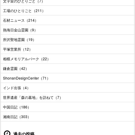
文字室のひとりごと（7）
工場のひとりごと（211）
石材ニュース（214）
熱海日金山霊園（9）
所沢聖地霊園（19）
平塚営業所（12）
相模メモリアルパーク（22）
鎌倉霊園（42）
ShonanDesignCenter（71）
インド出張（4）
世界遺産「森の墓地」を訪ねて（7）
中国日記（186）
湘南日記（303）
過去の投稿