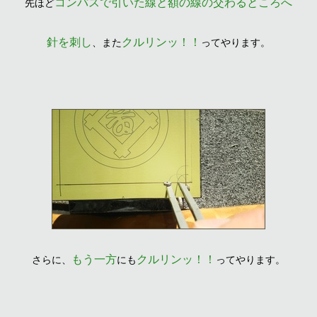
コンパスで引いた線と額の線の交わるところへ
先ほど
針を刺し
クルリンッ！！
、また
ってやります。
もう一方
クルリンッ！！
さらに、
にも
ってやります。