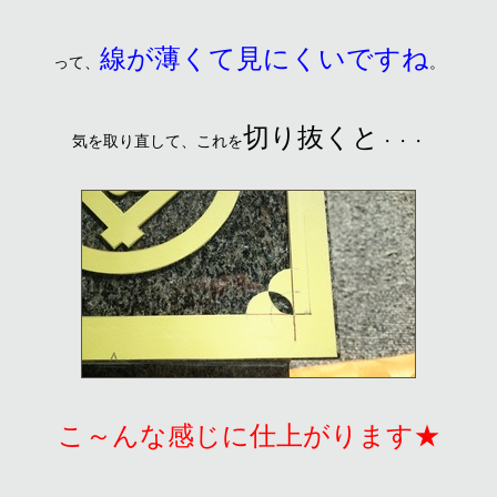
線が薄くて見にくいですね
って、
。
切り抜くと
気を取り直して、これを
・・・
こ～んな感じに仕上がります★