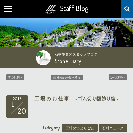
Staff Blog
MENU
石材事業のスタッフブログ
Stone Diary
前の投稿へ
次の投稿へ
投稿の一覧へ戻る
工 場 の お 仕 事 ~ゴム切り額飾り編~
2016
1
20
Category
工場のひとりごと
石材ニュース