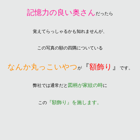
記憶力の良い奥さん
だったら
覚えてらっしゃるかも知れませんが、
この写真の額の四隅についている
なんか丸っこいやつ
『
額飾り
』
が
です。
図柄が家紋の時
弊社では通常だと
に
『額飾り』を施します。
この