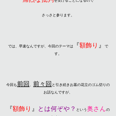
を受けることになるので
さっさと参ります。
『
額飾り
』
では、早速なんですが、今回のテーマは
で
す。
前回
前々回
今回も
、
と引き続きお墓の花立のゴム切りの
お話なんですが、
『
額飾り
』
とは何ぞや？
奥さん
という
の